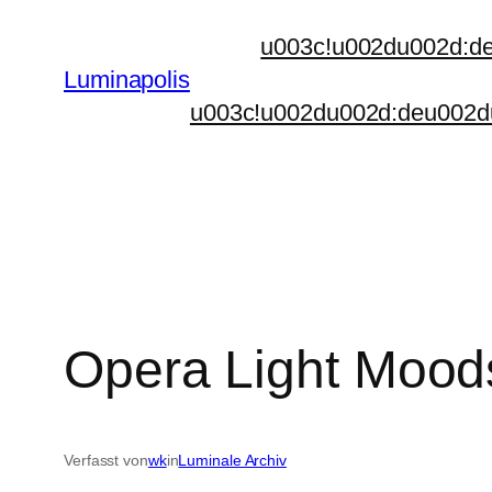
Zum
u003c!u002du002d:d
Inhalt
Luminapolis
springen
u003c!u002du002d:deu002d
Opera Light Mood
Verfasst von
wk
in
Luminale Archiv