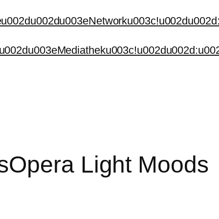
eu002du002du003eNetworku003c!u002du002d
u002du003eMediatheku003c!u002du002d:u00
s
Opera Light Moods