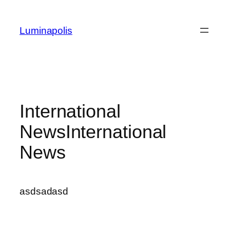
Zum
Inhalt
Luminapolis
springen
International
News
International
News
asdsadasd